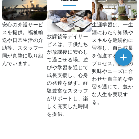
安心の介護サービ
生涯学習は、一生
スを提供。福祉輸
涯にわたり知識や
放課後等デイサー
送や日常生活の介
スキルを継続的に
ビスは、子供たち
助等、スタッフ一
習得し、自己成長
が放課後に安心し
同が真摯に取り組
を促進する学びの
て過ごせる場。遊
んでいます。
プロセス。個人の
びや学習を通じて
興味やニーズに合
成長支援し、心身
わせた自主的な学
の発達を促す。経
習を通じて、豊か
験豊富なスタッフ
な人生を実現す
がサポートし、楽
る。
しく充実した時間
を提供。